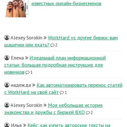
известных онлайн-бизнесменов
Alexey Sorokin
WorkHard vs другие биржи: вам
шашечки или ехать?
2
Елена
Идеальный план информационной
статьи: большая подробная инструкция для
новичков
1
надежда
Как автоматизировать перенос статей
с WorkHard на свой сайт
1
Alexey Sorokin
Моя небольшая история
знакомства и дружбы с биржей ВХО
2
Илья
Кейс: как купить авторские тексты на