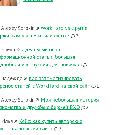
Alexey Sorokin
WorkHard vs другие
ржи: вам шашечки или ехать?
2
Елена
Идеальный план
формационной статьи: большая
дробная инструкция для новичков
1
надежда
Как автоматизировать
ренос статей с WorkHard на свой сайт
1
Alexey Sorokin
Моя небольшая история
акомства и дружбы с биржей ВХО
2
Илья
Кейс: как купить авторские
ксты на женский сайт?
3