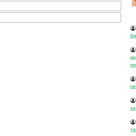
би
ин
по
пе
зн
те