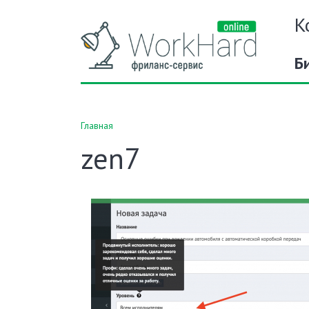
К
Б
Главная
zen7