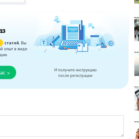
аз
ч
статей.
Вы
й опыт в виде
ции.
И получите инструкцию
ас
>
после регистрации