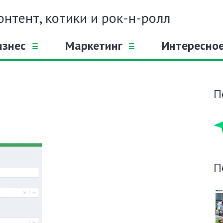
онтент, котики и рок-н-ролл
изнес
Маркетинг
Интересно
П
П