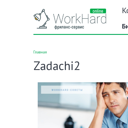
К
Б
Главная
Zadachi2