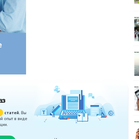
аз
ч
статей.
Вы
й опыт в виде
ции.