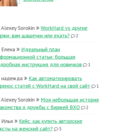
Alexey Sorokin
WorkHard vs другие
ржи: вам шашечки или ехать?
2
Елена
Идеальный план
формационной статьи: большая
дробная инструкция для новичков
1
надежда
Как автоматизировать
ренос статей с WorkHard на свой сайт
1
Alexey Sorokin
Моя небольшая история
акомства и дружбы с биржей ВХО
2
Илья
Кейс: как купить авторские
ксты на женский сайт?
3