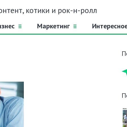
онтент, котики и рок-н-ролл
изнес
Маркетинг
Интересно
П
П