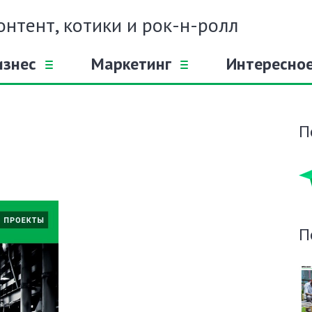
онтент, котики и рок-н-ролл
изнес
Маркетинг
Интересно
П
П