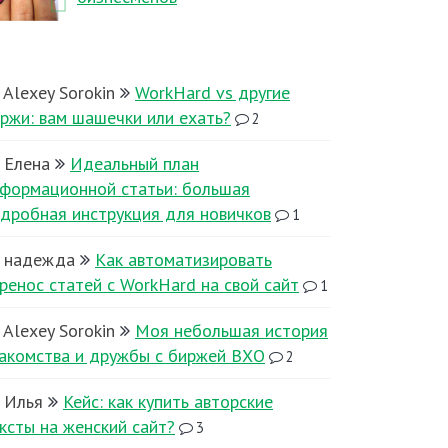
Alexey Sorokin
WorkHard vs другие
ржи: вам шашечки или ехать?
2
Елена
Идеальный план
формационной статьи: большая
дробная инструкция для новичков
1
надежда
Как автоматизировать
ренос статей с WorkHard на свой сайт
1
Alexey Sorokin
Моя небольшая история
акомства и дружбы с биржей ВХО
2
Илья
Кейс: как купить авторские
ксты на женский сайт?
3