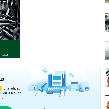
аз
ч
статей.
Вы
й опыт в виде
ции.