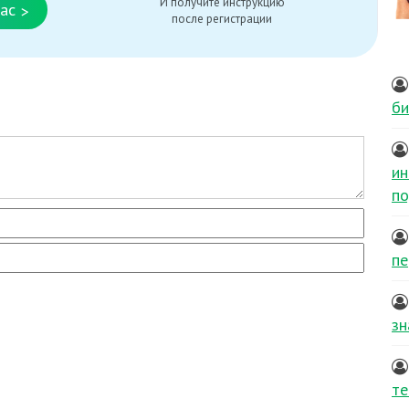
И получите инструкцию
ас
>
после регистрации
би
ин
по
пе
зн
те