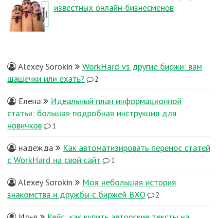
известных онлайн-бизнесменов
Alexey Sorokin
WorkHard vs другие биржи: вам
шашечки или ехать?
2
Елена
Идеальный план информационной
статьи: большая подробная инструкция для
новичков
1
надежда
Как автоматизировать перенос статей
с WorkHard на свой сайт
1
Alexey Sorokin
Моя небольшая история
знакомства и дружбы с биржей ВХО
2
Илья
Кейс: как купить авторские тексты на