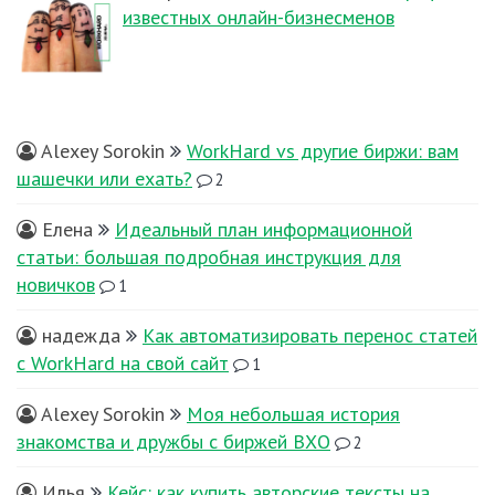
известных онлайн-бизнесменов
Alexey Sorokin
WorkHard vs другие биржи: вам
шашечки или ехать?
2
Елена
Идеальный план информационной
статьи: большая подробная инструкция для
новичков
1
надежда
Как автоматизировать перенос статей
с WorkHard на свой сайт
1
Alexey Sorokin
Моя небольшая история
знакомства и дружбы с биржей ВХО
2
Илья
Кейс: как купить авторские тексты на