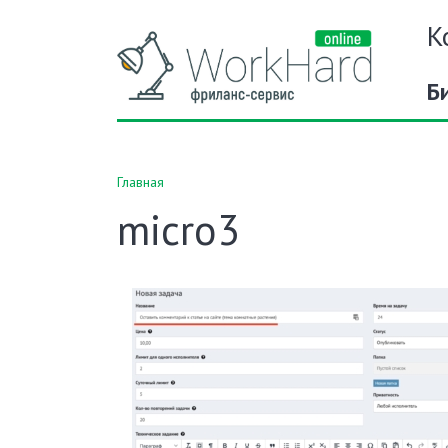
К
Б
Главная
micro3