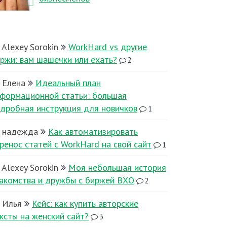
Alexey Sorokin
WorkHard vs другие
ржи: вам шашечки или ехать?
2
Елена
Идеальный план
формационной статьи: большая
дробная инструкция для новичков
1
надежда
Как автоматизировать
ренос статей с WorkHard на свой сайт
1
Alexey Sorokin
Моя небольшая история
акомства и дружбы с биржей ВХО
2
Илья
Кейс: как купить авторские
ксты на женский сайт?
3