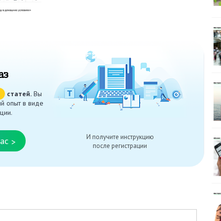
аз
ч
статей.
Вы
й опыт в виде
ции.
И получите инструкцию
ас
>
после регистрации