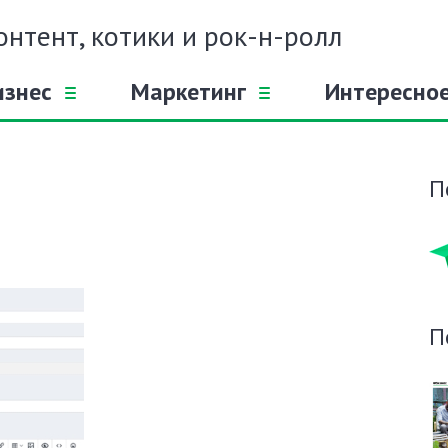
онтент, котики и рок-н-ролл
изнес
Маркетинг
Интересно
П
П