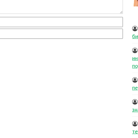
би
ин
по
пе
зн
те