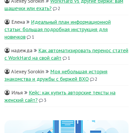
Alexey Sorokin
WorkHard vs другие биржи: вам
шашечки или ехать?
2
Елена
Идеальный план информационной
статьи: большая подробная инструкция для
новичков
1
надежда
Как автоматизировать перенос статей
с WorkHard на свой сайт
1
Alexey Sorokin
Моя небольшая история
знакомства и дружбы с биржей ВХО
2
Илья
Кейс: как купить авторские тексты на
женский сайт?
3