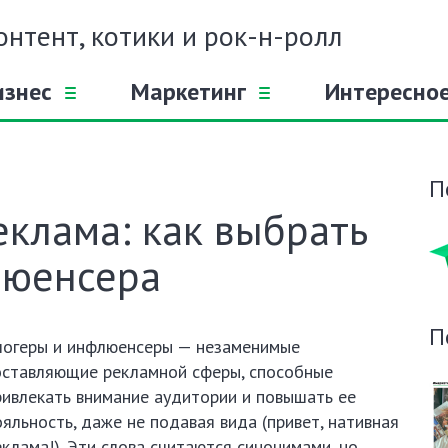
онтент, котики и рок-н-ролл
изнес
Маркетинг
Интересно
П
клама: как выбрать
люенсера
П
логеры и инфлюенсеры — незаменимые
оставляющие рекламной сферы, способные
ривлекать внимание аудитории и повышать ее
ояльность, даже не подавая вида (привет, нативная
еклама!). Эти слова считаются синонимами, но