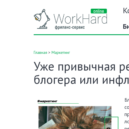
К
Б
Главная
>
Маркетинг
Уже привычная ре
блогера или инф
Б
с
п
л
р