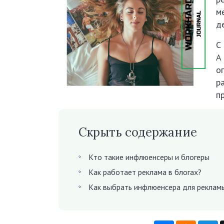
м
д
С
А
о
р
п
Скрыть содержание
Кто такие инфлюенсеры и блогеры
Как работает реклама в блогах?
Как выбрать инфлюенсера для реклам