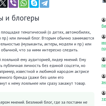
ы и блогеры
би
о площадке тематический (о детях, автомобилях,
и пр.) или личный блог. Вторым обычно занимаются
ин
ельностью (музыканты, актеры, модели и пр.) или
по
 обычной, что за ними интересно следить.
лояльной ему аудиторией, лидер мнений. Ему
пе
ь публичная личность без единой соцсети, но
апример, известной и любимой народом актрисе
нного бренда (даже без цели его
зн
нут к нему лояльнее или сразу закажут товар.
те
ером мнений. Безликий блог, где за постами не