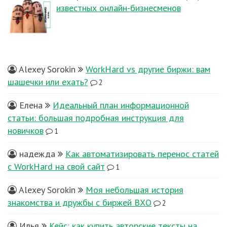
известных онлайн-бизнесменов
Alexey Sorokin
WorkHard vs другие биржи: вам
шашечки или ехать?
2
Елена
Идеальный план информационной
статьи: большая подробная инструкция для
новичков
1
надежда
Как автоматизировать перенос статей
с WorkHard на свой сайт
1
Alexey Sorokin
Моя небольшая история
знакомства и дружбы с биржей ВХО
2
Илья
Кейс: как купить авторские тексты на