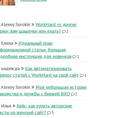
Alexey Sorokin
WorkHard vs другие
ржи: вам шашечки или ехать?
2
Елена
Идеальный план
формационной статьи: большая
дробная инструкция для новичков
1
надежда
Как автоматизировать
ренос статей с WorkHard на свой сайт
1
Alexey Sorokin
Моя небольшая история
акомства и дружбы с биржей ВХО
2
Илья
Кейс: как купить авторские
ксты на женский сайт?
3