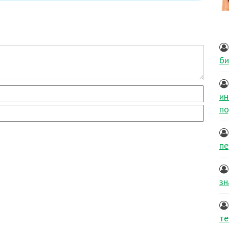
би
ин
по
пе
зн
те