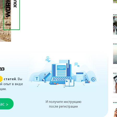
аз
ч
статей.
Вы
й опыт в виде
ции.
И получите инструкцию
ас
>
после регистрации