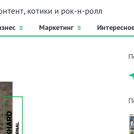
онтент, котики и рок-н-ролл
изнес
Маркетинг
Интересно
П
П