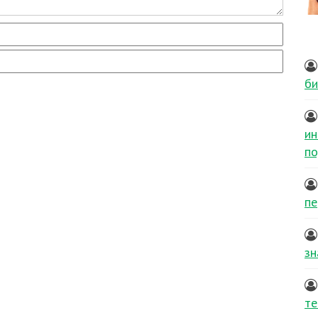
би
ин
по
пе
зн
те