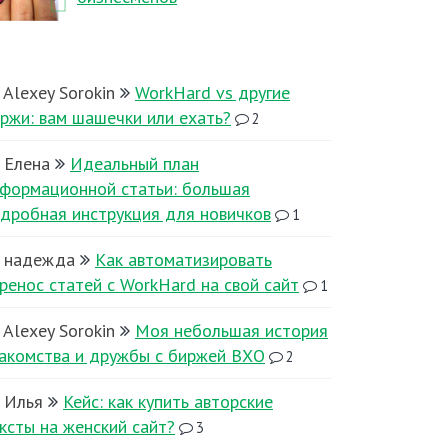
Alexey Sorokin
WorkHard vs другие
ржи: вам шашечки или ехать?
2
Елена
Идеальный план
формационной статьи: большая
дробная инструкция для новичков
1
надежда
Как автоматизировать
ренос статей с WorkHard на свой сайт
1
Alexey Sorokin
Моя небольшая история
акомства и дружбы с биржей ВХО
2
Илья
Кейс: как купить авторские
ксты на женский сайт?
3