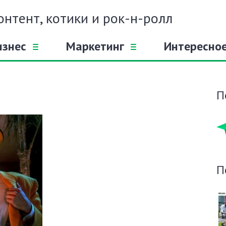
онтент, котики и рок-н-ролл
изнес
Маркетинг
Интересно
П
П