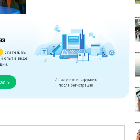
аз
ч
статей.
Вы
й опыт в виде
ции.
И получите инструкцию
ас
>
после регистрации