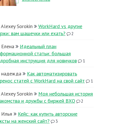
Alexey Sorokin
WorkHard vs другие
ржи: вам шашечки или ехать?
2
Елена
Идеальный план
формационной статьи: большая
дробная инструкция для новичков
1
надежда
Как автоматизировать
ренос статей с WorkHard на свой сайт
1
Alexey Sorokin
Моя небольшая история
акомства и дружбы с биржей ВХО
2
Илья
Кейс: как купить авторские
ксты на женский сайт?
3