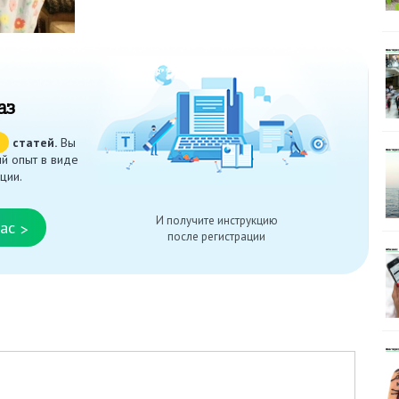
аз
ч
статей.
Вы
й опыт в виде
ции.
И получите инструкцию
ас
>
после регистрации