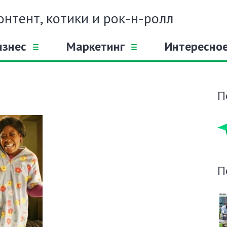
онтент, котики и рок-н-ролл
изнес
Маркетинг
Интересно
П
П