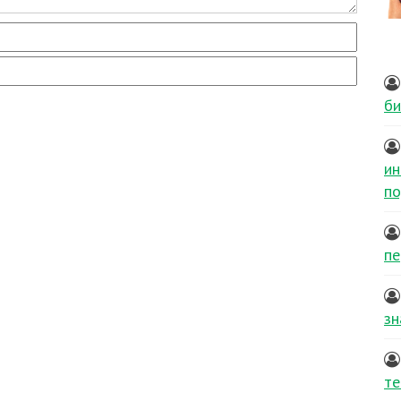
би
ин
по
пе
зн
те