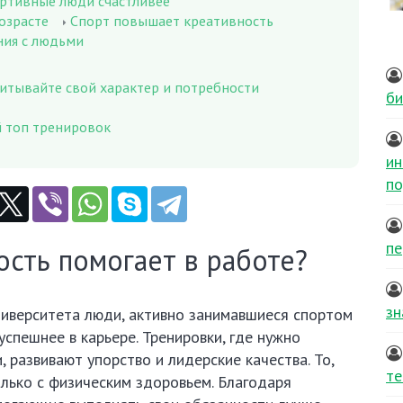
ртивные люди счастливее
озрасте
Спорт повышает креативность
ния с людьми
итывайте свой характер и потребности
би
й топ тренировок
ин
по
пе
ость помогает в работе?
зн
иверситета люди, активно занимавшиеся спортом
успешнее в карьере. Тренировки, где нужно
 развивают упорство и лидерские качества. То,
те
только с физическим здоровьем. Благодаря