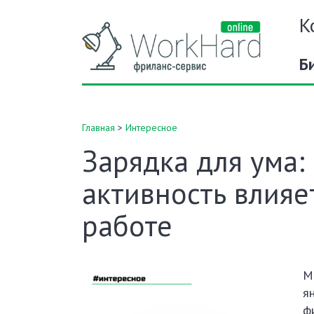
К
Б
Главная
>
Интересное
Зарядка для ума:
активность влияет
работе
М
я
ф