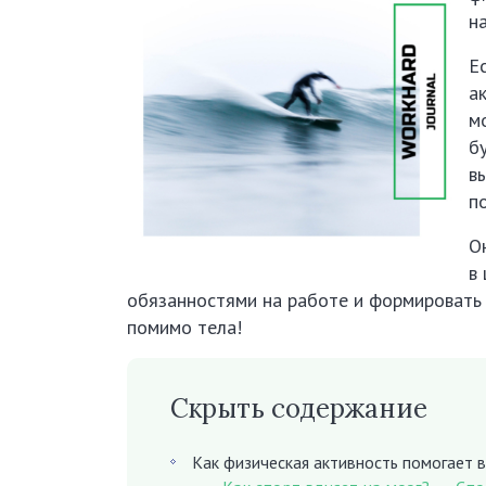
н
Ес
а
м
б
в
п
О
в
обязанностями на работе и формировать х
помимо тела!
Скрыть содержание
Как физическая активность помогает 