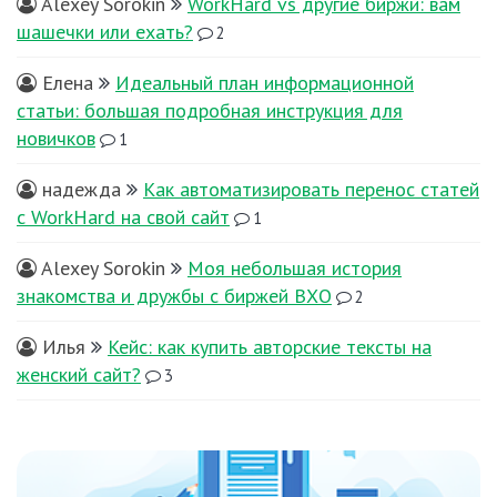
Alexey Sorokin
WorkHard vs другие биржи: вам
шашечки или ехать?
2
Елена
Идеальный план информационной
статьи: большая подробная инструкция для
новичков
1
надежда
Как автоматизировать перенос статей
с WorkHard на свой сайт
1
Alexey Sorokin
Моя небольшая история
знакомства и дружбы с биржей ВХО
2
Илья
Кейс: как купить авторские тексты на
женский сайт?
3