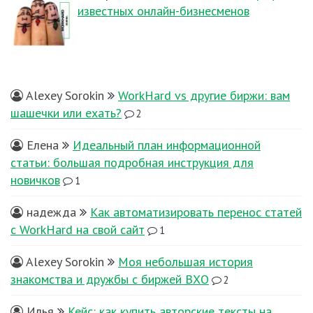
известных онлайн-бизнесменов
Alexey Sorokin
WorkHard vs другие биржи: вам
шашечки или ехать?
2
Елена
Идеальный план информационной
статьи: большая подробная инструкция для
новичков
1
надежда
Как автоматизировать перенос статей
с WorkHard на свой сайт
1
Alexey Sorokin
Моя небольшая история
знакомства и дружбы с биржей ВХО
2
Илья
Кейс: как купить авторские тексты на