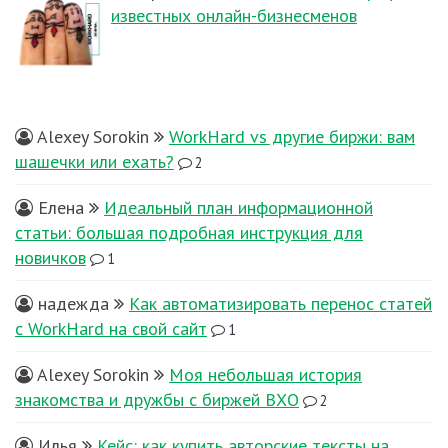
известных онлайн-бизнесменов
Alexey Sorokin
WorkHard vs другие биржи: вам
шашечки или ехать?
2
Елена
Идеальный план информационной
статьи: большая подробная инструкция для
новичков
1
надежда
Как автоматизировать перенос статей
с WorkHard на свой сайт
1
Alexey Sorokin
Моя небольшая история
знакомства и дружбы с биржей ВХО
2
Илья
Кейс: как купить авторские тексты на