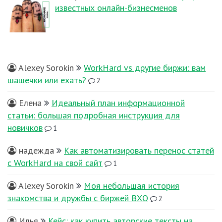
известных онлайн-бизнесменов
Alexey Sorokin
WorkHard vs другие биржи: вам
шашечки или ехать?
2
Елена
Идеальный план информационной
статьи: большая подробная инструкция для
новичков
1
надежда
Как автоматизировать перенос статей
с WorkHard на свой сайт
1
Alexey Sorokin
Моя небольшая история
знакомства и дружбы с биржей ВХО
2
Илья
Кейс: как купить авторские тексты на