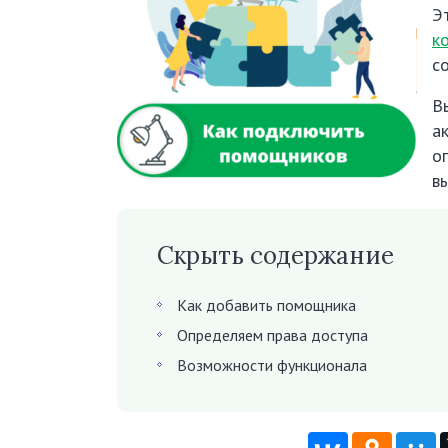
Э
к
с
В
а
о
в
Скрыть содержание
Как добавить помощника
Определяем права доступа
Возможности функционала