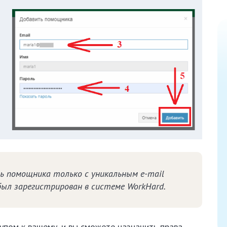
 помощника только с уникальным e-mail
был зарегистрирован в системе WorkHard.
упом к вашему, и вы сможете назначить права