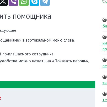
вить помощника
би
ледующее:
мощниками» в вертикальном меню слева.
ин
по
l приглашаемого сотрудника.
 удобства можно нажать на «Показать пароль»,
пе
зн
те