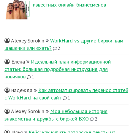
известных онлайн-бизнесменов
Alexey Sorokin
WorkHard vs другие биржи: вам
шашечки или ехать?
2
Елена
Идеальный план информационной
статьи: большая подробная инструкция для
новичков
1
надежда
Как автоматизировать перенос статей
с WorkHard на свой сайт
1
Alexey Sorokin
Моя небольшая история
знакомства и дружбы с биржей ВХО
2
Илья
Кейс: как купить авторские тексты на