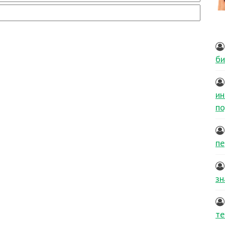
би
ин
по
пе
зн
те