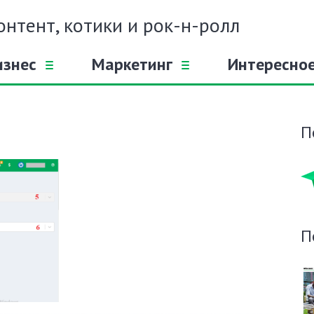
онтент, котики и рок-н-ролл
изнес
Маркетинг
Интересно
П
П