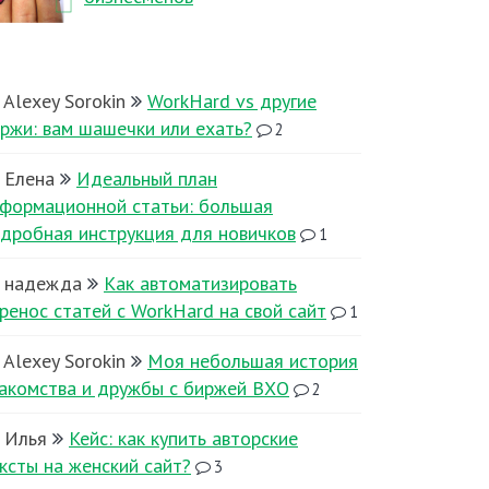
Alexey Sorokin
WorkHard vs другие
ржи: вам шашечки или ехать?
2
Елена
Идеальный план
формационной статьи: большая
дробная инструкция для новичков
1
надежда
Как автоматизировать
ренос статей с WorkHard на свой сайт
1
Alexey Sorokin
Моя небольшая история
акомства и дружбы с биржей ВХО
2
Илья
Кейс: как купить авторские
ксты на женский сайт?
3