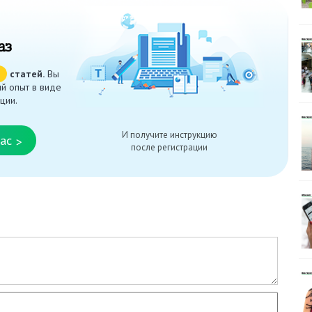
аз
ч
статей.
Вы
й опыт в виде
ции.
И получите инструкцию
ас
>
после регистрации