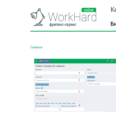
К
Б
Главная