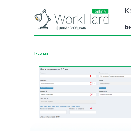
К
Б
Главная