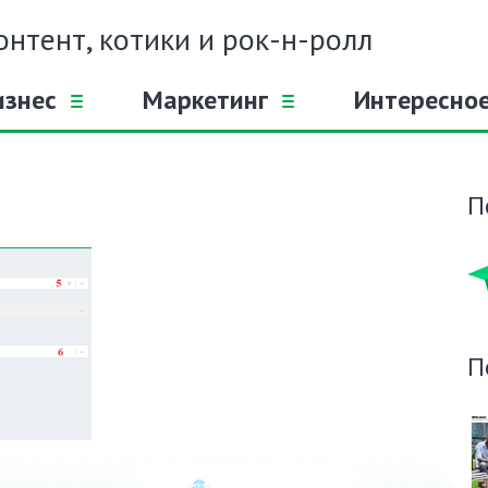
онтент, котики и рок-н-ролл
изнес
Маркетинг
Интересно
П
П