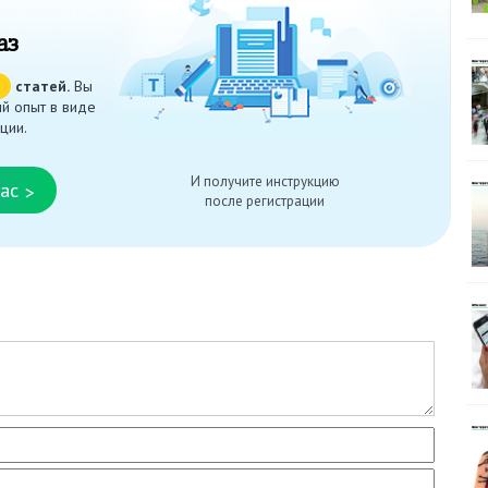
аз
ч
статей.
Вы
й опыт в виде
ции.
И получите инструкцию
ас
>
после регистрации