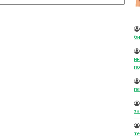
би
ин
по
пе
зн
те