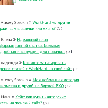
Alexey Sorokin
WorkHard vs другие
ржи: вам шашечки или ехать?
2
Елена
Идеальный план
формационной статьи: большая
дробная инструкция для новичков
1
надежда
Как автоматизировать
ренос статей с WorkHard на свой сайт
1
Alexey Sorokin
Моя небольшая история
акомства и дружбы с биржей ВХО
2
Илья
Кейс: как купить авторские
ксты на женский сайт?
3