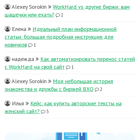
Alexey Sorokin
WorkHard vs другие биржи: вам
шашечки или ехать?
2
Елена
Идеальный план информационной
статьи: большая подробная инструкция для
новичков
1
надежда
Как автоматизировать перенос статей
с WorkHard на свой сайт
1
Alexey Sorokin
Моя небольшая история
знакомства и дружбы с биржей ВХО
2
Илья
Кейс: как купить авторские тексты на
женский сайт?
3