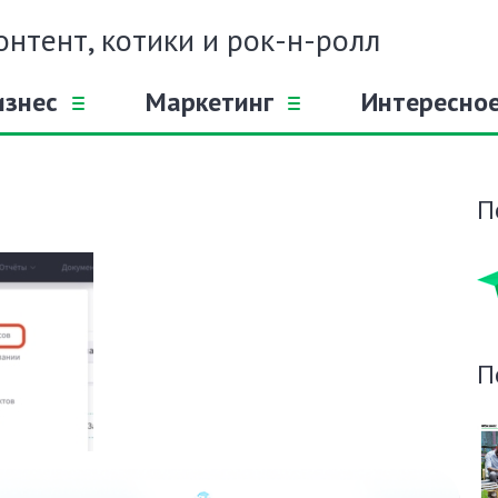
онтент, котики и рок-н-ролл
изнес
Маркетинг
Интересно
П
П