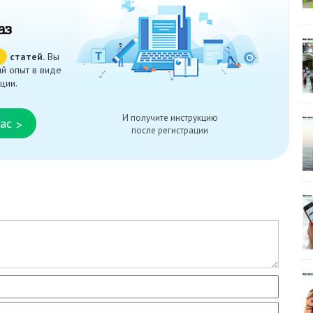
аз
ч
статей.
Вы
й опыт в виде
ции.
И получите инструкцию
ас
>
после регистрации