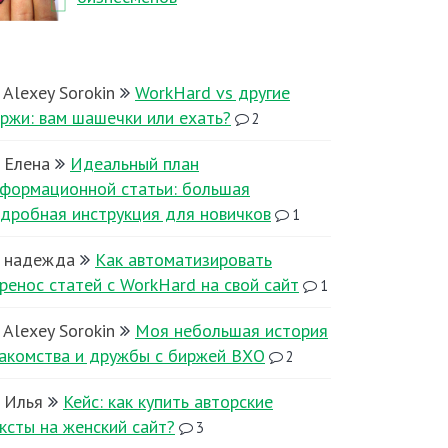
Alexey Sorokin
WorkHard vs другие
ржи: вам шашечки или ехать?
2
Елена
Идеальный план
формационной статьи: большая
дробная инструкция для новичков
1
надежда
Как автоматизировать
ренос статей с WorkHard на свой сайт
1
Alexey Sorokin
Моя небольшая история
акомства и дружбы с биржей ВХО
2
Илья
Кейс: как купить авторские
ксты на женский сайт?
3