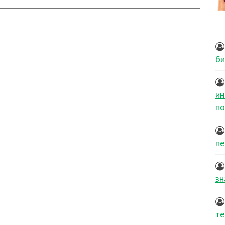
би
ин
по
пе
зн
те