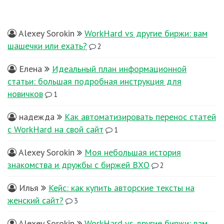
Alexey Sorokin
WorkHard vs другие биржи: вам
шашечки или ехать?
2
Елена
Идеальный план информационной
статьи: большая подробная инструкция для
новичков
1
надежда
Как автоматизировать перенос статей
с WorkHard на свой сайт
1
Alexey Sorokin
Моя небольшая история
знакомства и дружбы с биржей ВХО
2
Илья
Кейс: как купить авторские тексты на
женский сайт?
3
Alexey Sorokin
WorkHard vs другие биржи: вам