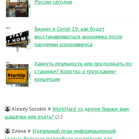
России сегодня
Бизнес и Covid-19: как будет
восстанавливаться экономика после
пандемии коронавируса
Хакнуть реальность или продолжать по-
старинке? Коротко о гроусхакинг-
концепции
Alexey Sorokin
WorkHard vs другие биржи: вам
шашечки или ехать?
2
Елена
Идеальный план информационной
статьи: большая подробная инструкция для