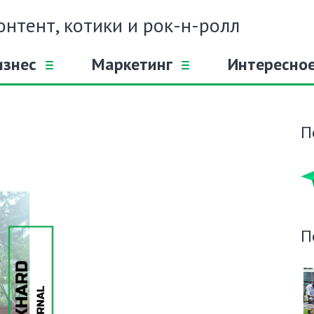
онтент, котики и рок-н-ролл
изнес
Маркетинг
Интересно
П
П