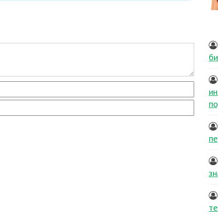
би
ин
по
пе
зн
те