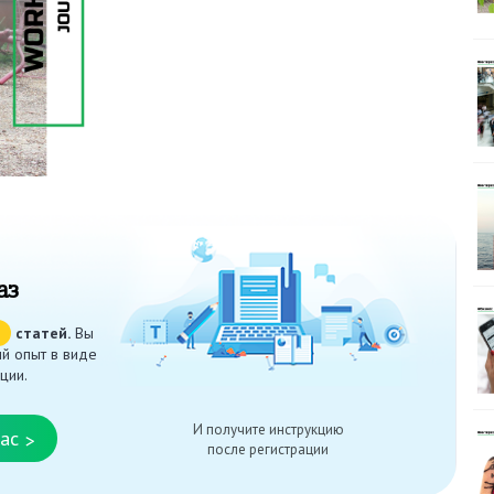
аз
ч
статей.
Вы
й опыт в виде
ции.
И получите инструкцию
ас
>
после регистрации