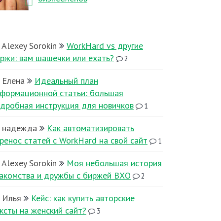
Alexey Sorokin
WorkHard vs другие
ржи: вам шашечки или ехать?
2
Елена
Идеальный план
формационной статьи: большая
дробная инструкция для новичков
1
надежда
Как автоматизировать
ренос статей с WorkHard на свой сайт
1
Alexey Sorokin
Моя небольшая история
акомства и дружбы с биржей ВХО
2
Илья
Кейс: как купить авторские
ксты на женский сайт?
3