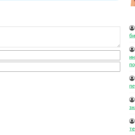
би
ин
по
пе
зн
те