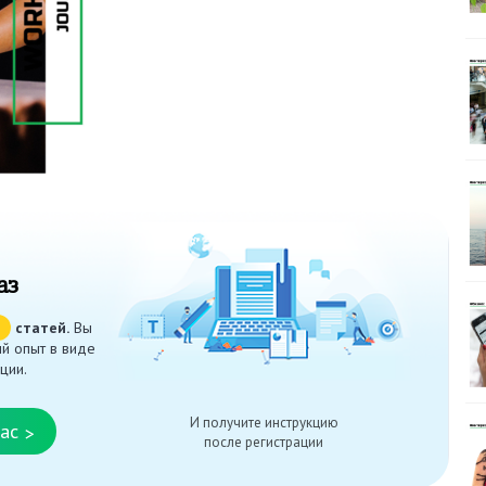
аз
ч
статей.
Вы
й опыт в виде
ции.
И получите инструкцию
ас
>
после регистрации