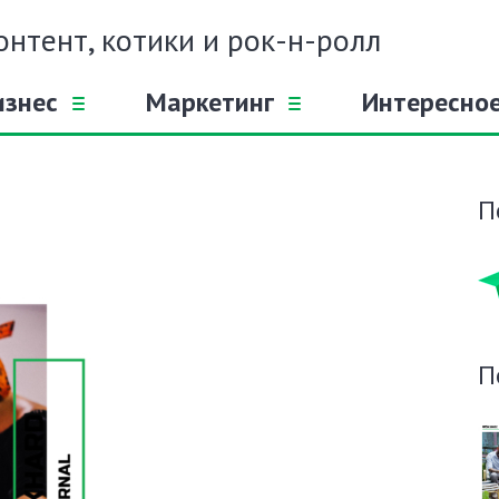
онтент, котики и рок-н-ролл
изнес
Маркетинг
Интересно
П
П