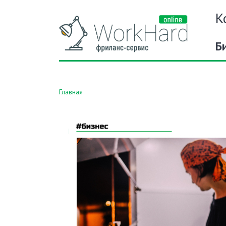
К
Б
Главная