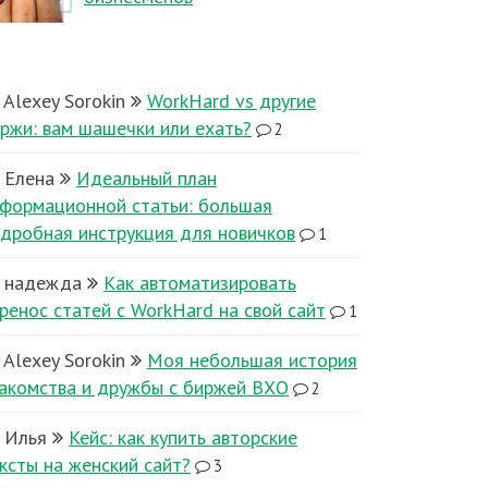
Alexey Sorokin
WorkHard vs другие
ржи: вам шашечки или ехать?
2
Елена
Идеальный план
формационной статьи: большая
дробная инструкция для новичков
1
надежда
Как автоматизировать
ренос статей с WorkHard на свой сайт
1
Alexey Sorokin
Моя небольшая история
акомства и дружбы с биржей ВХО
2
Илья
Кейс: как купить авторские
ксты на женский сайт?
3