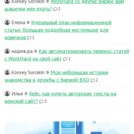
Alexey Sorokin
WorkHard vs другие биржи: вам
шашечки или ехать?
2
Елена
Идеальный план информационной
статьи: большая подробная инструкция для
новичков
1
надежда
Как автоматизировать перенос статей
с WorkHard на свой сайт
1
Alexey Sorokin
Моя небольшая история
знакомства и дружбы с биржей ВХО
2
Илья
Кейс: как купить авторские тексты на
женский сайт?
3