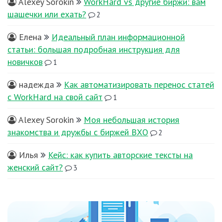
Alexey Sorokin
WorkHard vs другие биржи: вам
шашечки или ехать?
2
Елена
Идеальный план информационной
статьи: большая подробная инструкция для
новичков
1
надежда
Как автоматизировать перенос статей
с WorkHard на свой сайт
1
Alexey Sorokin
Моя небольшая история
знакомства и дружбы с биржей ВХО
2
Илья
Кейс: как купить авторские тексты на
женский сайт?
3