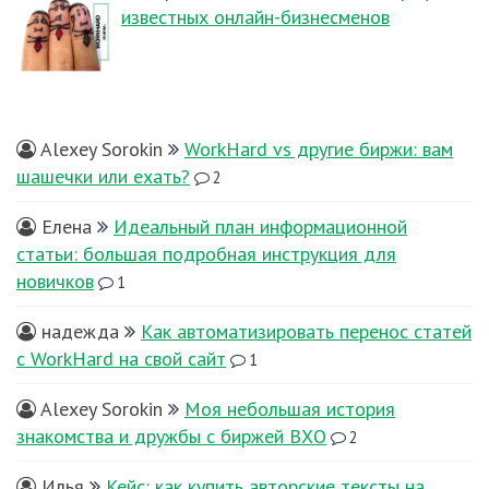
известных онлайн-бизнесменов
Alexey Sorokin
WorkHard vs другие биржи: вам
шашечки или ехать?
2
Елена
Идеальный план информационной
статьи: большая подробная инструкция для
новичков
1
надежда
Как автоматизировать перенос статей
с WorkHard на свой сайт
1
Alexey Sorokin
Моя небольшая история
знакомства и дружбы с биржей ВХО
2
Илья
Кейс: как купить авторские тексты на