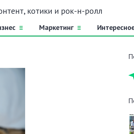
онтент, котики и рок-н-ролл
изнес
Маркетинг
Интересно
П
П