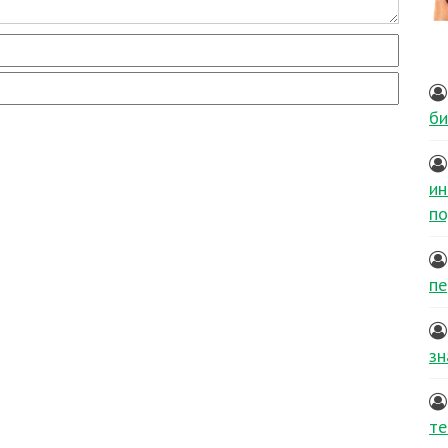
би
ин
по
пе
зн
те