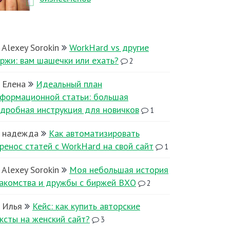
Alexey Sorokin
WorkHard vs другие
ржи: вам шашечки или ехать?
2
Елена
Идеальный план
формационной статьи: большая
дробная инструкция для новичков
1
надежда
Как автоматизировать
ренос статей с WorkHard на свой сайт
1
Alexey Sorokin
Моя небольшая история
акомства и дружбы с биржей ВХО
2
Илья
Кейс: как купить авторские
ксты на женский сайт?
3