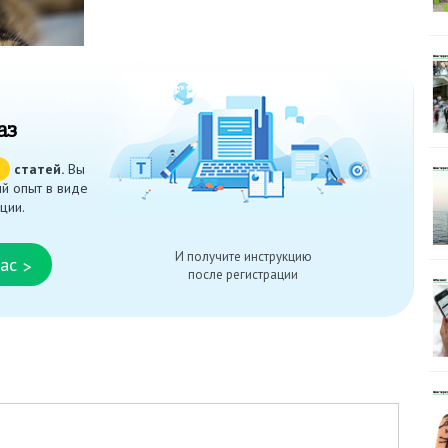
аз
ч
статей.
Вы
й опыт в виде
ции.
И получите инструкцию
ас
>
после регистрации