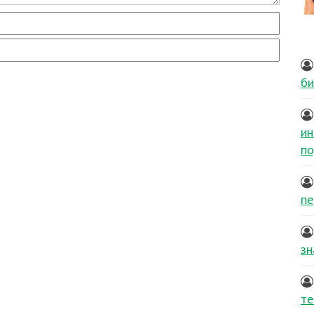
би
ин
по
пе
зн
те