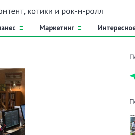
онтент, котики и рок-н-ролл
изнес
Маркетинг
Интересно
П
П