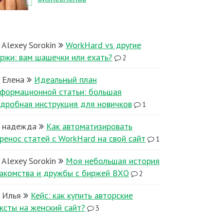
Alexey Sorokin
WorkHard vs другие
ржи: вам шашечки или ехать?
2
Елена
Идеальный план
формационной статьи: большая
дробная инструкция для новичков
1
надежда
Как автоматизировать
ренос статей с WorkHard на свой сайт
1
Alexey Sorokin
Моя небольшая история
акомства и дружбы с биржей ВХО
2
Илья
Кейс: как купить авторские
ксты на женский сайт?
3