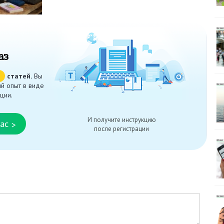
аз
ч
статей.
Вы
й опыт в виде
ции.
И получите инструкцию
ас
>
после регистрации