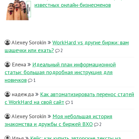
известных онлайн-бизнесменов
Alexey Sorokin
WorkHard vs другие биржи: вам
шашечки или ехать?
2
Елена
Идеальный план информационной
статьи: большая подробная инструкция для
новичков
1
надежда
Как автоматизировать перенос статей
с WorkHard на свой сайт
1
Alexey Sorokin
Моя небольшая история
знакомства и дружбы с биржей ВХО
2
Илья
Кейс: как купить авторские тексты на