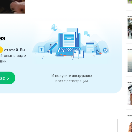
аз
ч
статей.
Вы
й опыт в виде
ции.
И получите инструкцию
ас
>
после регистрации