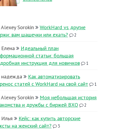
Alexey Sorokin
WorkHard vs другие
ржи: вам шашечки или ехать?
2
Елена
Идеальный план
формационной статьи: большая
дробная инструкция для новичков
1
надежда
Как автоматизировать
ренос статей с WorkHard на свой сайт
1
Alexey Sorokin
Моя небольшая история
акомства и дружбы с биржей ВХО
2
Илья
Кейс: как купить авторские
ксты на женский сайт?
3