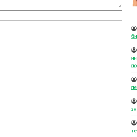
би
ин
по
пе
зн
те