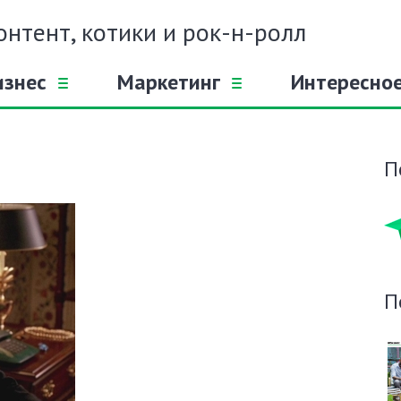
онтент, котики и рок-н-ролл
изнес
Маркетинг
Интересно
П
П