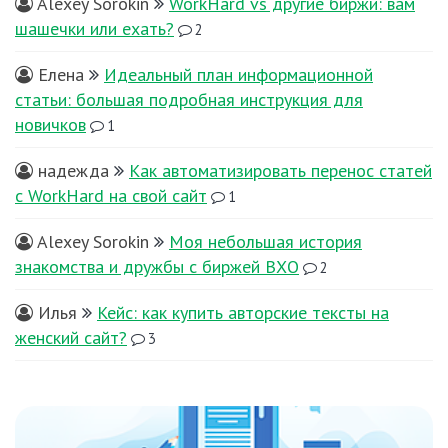
Alexey Sorokin
WorkHard vs другие биржи: вам
шашечки или ехать?
2
Елена
Идеальный план информационной
статьи: большая подробная инструкция для
новичков
1
надежда
Как автоматизировать перенос статей
с WorkHard на свой сайт
1
Alexey Sorokin
Моя небольшая история
знакомства и дружбы с биржей ВХО
2
Илья
Кейс: как купить авторские тексты на
женский сайт?
3