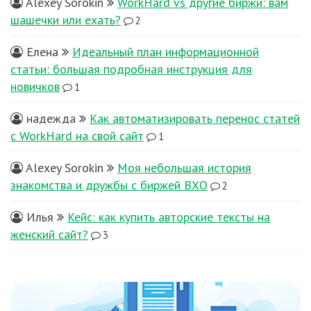
Alexey Sorokin
WorkHard vs другие биржи: вам
шашечки или ехать?
2
Елена
Идеальный план информационной
статьи: большая подробная инструкция для
новичков
1
надежда
Как автоматизировать перенос статей
с WorkHard на свой сайт
1
Alexey Sorokin
Моя небольшая история
знакомства и дружбы с биржей ВХО
2
Илья
Кейс: как купить авторские тексты на
женский сайт?
3